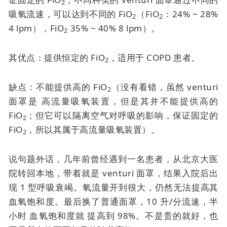
2
吸氧流速，可以达到不同的 FiO
（FiO
：24% ~ 28%
2
2
4 lpm），FiO
35% ~ 40% 8 lpm）。
2
其优点：提供恒定的 FiO
，适用于 COPD 患者。
2
缺点：不能提供高的 FiO
（没有看错，虽然
venturi
2
面罩是
高流量吸氧装置，但是其并不能提供高的
FiO
；但它可以隔离空气对呼吸的影响，保证固定的
2
FiO
，所以其属于高流量吸氧装置）。
2
说句题外话，几年前曾经遇到一名患者，从北京大医
院转回本地，带着就是
venturi 面罩
，结果入院后出
现 1 型呼吸衰竭。氧流量开到很大，仍然无法提高其
血氧饱和度。最后换了普通面罩，10 升/分流速，半
小时
血氧饱和度就
提高到 98%。不是贵的就好，也