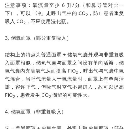
注意事项：氧流量至少 6 升/分（和鼻导管对比一
下），可以「冲」走呼出气中的 CO
，防止患者重复
2
吸入 CO
，不应使用湿化瓶。
2
3. 储氧面罩（部分重复吸入）
结构上的特点为普通面罩 + 储氧气囊外观与非重复吸
入面罩相似，储氧气囊与面罩之间没有单向活瓣，储
氧气囊内充满氧气从而提高 FiO
，呼出气与气囊中氧
2
气混合，当呼气流量大于氧流量时，面罩上有单向活
瓣，容许呼气，但吸气时空气不易进入，故可以提高
FiO
，患者发生 CO
潴留的可能性大。
2
2
4. 储氧面罩（非重复吸入）
它 = 普通面罩 + 储氧气囊。外观上和
储氧面罩（部分