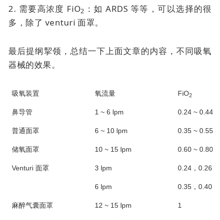
2. 需要高浓度 FiO
：如 ARDS 等等，可以选择的很
2
多，除了
venturi 面罩
。
最后提纲挈领，总结一下上面文章的内容，不同吸氧
器械的效果。
吸氧装置
氧流量
FiO
2
鼻导管
1 ~ 6 lpm
0.24 ~ 0.44*
普通面罩
6 ~ 10 lpm
0.35 ~ 0.55*
储氧面罩
10 ~ 15 lpm
0.60 ~ 0.80*
Venturi 面罩
3 lpm
0.24，0.26，0
6 lpm
0.35，0.40，0
麻醉气囊面罩
12 ~ 15 lpm
1