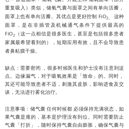
重复吸入）类似，
储氧气囊与面罩之间有单向活瓣，
面罩上也有单向活瓣。其优点是
更好控制 FiO
这种
2。
面罩，是在非插管及机械通气条件下提供最高的
FiO
（这一点相信是很多医生，甚至是包括很多患者
2
家属最希望看到的），短期应用有效，且不会导致患
者鼻粘膜干燥。
缺点：需要密闭 ，很多时候医生和护士没有注意到这
点。边缘漏气，对于吸氧效果是「致命」的。同时，
其还可能导致患者不适，刺激其皮肤，影响进食及交
谈，无法进行雾化治疗。
注意事项：储气囊
任何时候都
必须保持充满状态，如
果气囊是瘪的，基本是护理没有到位。同时需要防止
气囊「打折」，随时保持气囊自由膨胀，确保气囊与