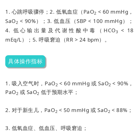
1. 心跳呼吸骤停；
2. 低氧血症（PaO
< 60 mmHg，
2
SaO
< 90%）；
3. 低血压（SBP < 100 mmHg）；
2
4. 低心输出量及代谢性酸中毒（HCO
< 18
3
mEq/L）；
5. 呼吸窘迫（RR > 24 bpm）。
具体操作指标
1. 吸入空气时，PaO
< 60 mmHg 或 SaO
< 90%，
2
2
PaO
或 SaO
低于预期水平；
2
2
2. 对于新生儿，PaO
< 50 mmHg 或 SaO
< 88%；
2
2
3. 低氧血症、低血压、呼吸窘迫；