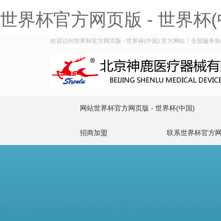
世界杯官方网页版 - 世界杯(
欢迎访问世界杯官方网页版 - 世界杯(中国) 官方网站！全国服务热线：4
网站世界杯官方网页版 - 世界杯(中国)
招商加盟
联系世界杯官方网页