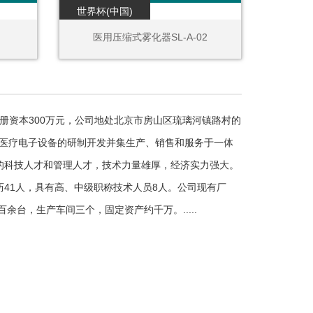
世界杯(中国)
医用压缩式雾化器SL-A-02
，注册资本300万元，公司地处北京市房山区琉璃河镇路村的
代医疗电子设备的研制开发并集生产、销售和服务于一体
的科技人才和管理人才，技术力量雄厚，经济实力强大。
学历41人，具有高、中级职称技术人员8人。公司现有厂
余台，生产车间三个，固定资产约千万。.....