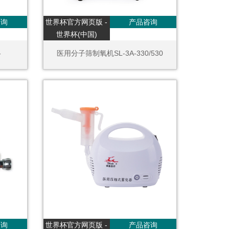
咨询
世界杯官方网页版 -
产品咨询
世界杯(中国)
-
医用分子筛制氧机SL-3A-330/530
咨询
世界杯官方网页版 -
产品咨询