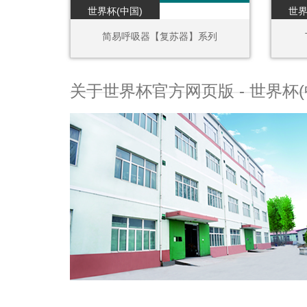
世界杯(中国)
世界
简易呼吸器【复苏器】系列
关于世界杯官方网页版 - 世界杯(