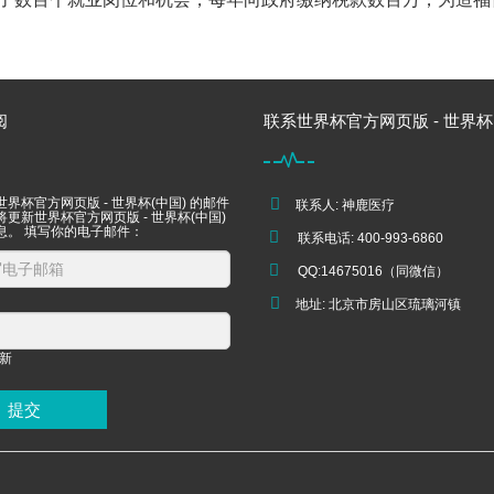
阅
联系世界杯官方网页版 - 世界杯
界杯官方网页版 - 世界杯(中国) 的邮件
联系人: 神鹿医疗
更新世界杯官方网页版 - 世界杯(中国)
息。 填写你的电子邮件：
联系电话: 400-993-6860
QQ:14675016（同微信）
地址: 北京市房山区琉璃河镇
提交