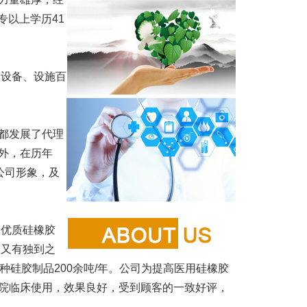
专以上学历41
设备、设施百
都发展了代理
外，在历年
公司形象，及
优质硅橡胶
、又有独到之
，各种硅胶制品200余吨/年。公司为提高医用硅橡胶
院临床使用，效果良好，受到顾客的一致好评，