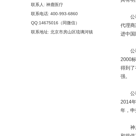
联系人: 神鹿医疗
联系电话: 400-993-6860
公司以
QQ:14675016（同微信）
代理商
联系地址: 北京市房山区琉璃河镇
进中国
公司于2
200
得到了
强。
公司历
201
年，申
神鹿公
和提供