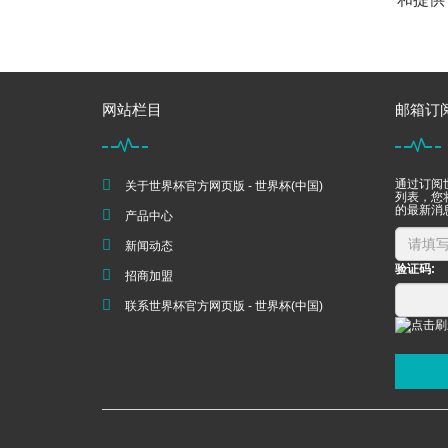
网站栏目
邮箱订
通过订阅世
关于世界杯官方网页版 - 世界杯(中国)
列表，您将
的最新消
产品中心
新闻动态
验证码:
招商加盟
联系世界杯官方网页版 - 世界杯(中国)