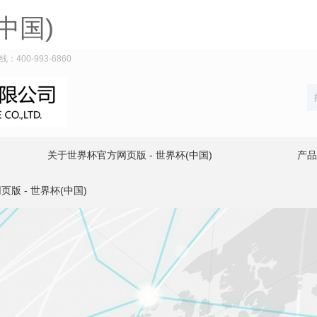
中国)
00-993-6860
关于世界杯官方网页版 - 世界杯(中国)
产品
版 - 世界杯(中国)