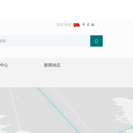
语言选择:
中心
新闻动态