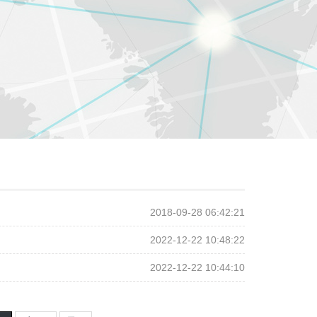
2018-09-28 06:42:21
2022-12-22 10:48:22
2022-12-22 10:44:10