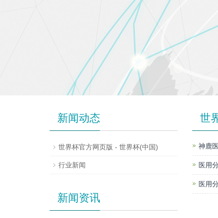
新闻动态
世界
神鹿医
世界杯官方网页版 - 世界杯(中国)
行业新闻
医用分
医用分
新闻资讯