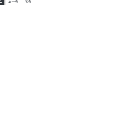
1
后一页
尾页