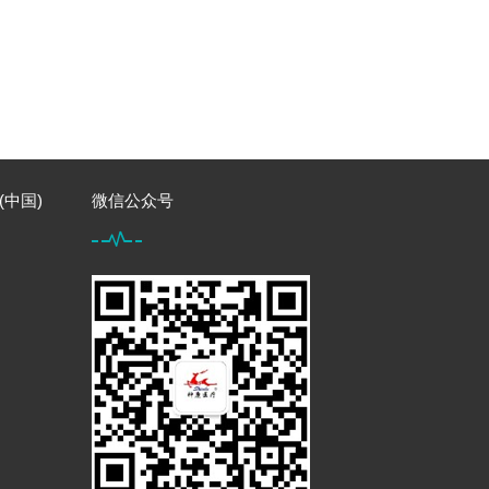
(中国)
微信公众号