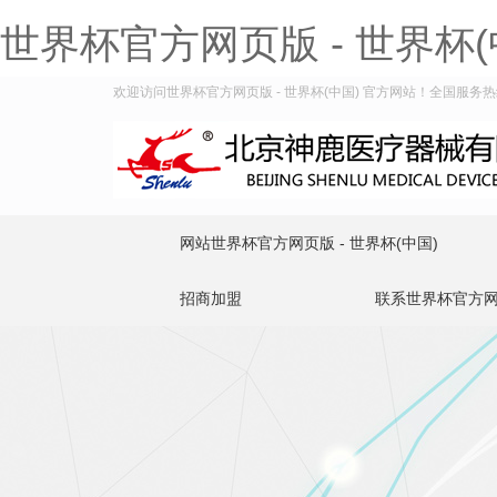
世界杯官方网页版 - 世界杯(
欢迎访问世界杯官方网页版 - 世界杯(中国) 官方网站！全国服务热线：4
网站世界杯官方网页版 - 世界杯(中国)
招商加盟
联系世界杯官方网页