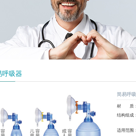
易呼吸器
简易呼
材 质：
结构组成
开口
适用范围