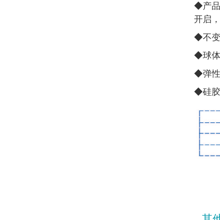
◆
产品
开启
◆
不
◆
球
◆
弹
◆
硅
其