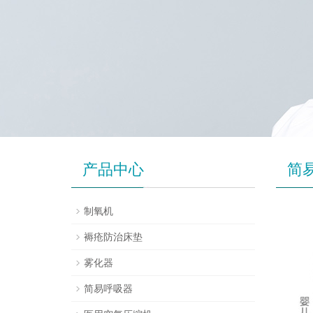
产品中心
简
制氧机
褥疮防治床垫
雾化器
简易呼吸器